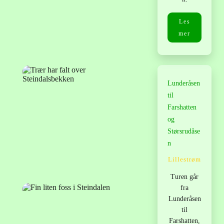
Les
mer
Lunderåsen
til
Farshatten
og
Størsrudåse
n
Lillestrøm
Turen går
fra
Lunderåsen
til
Farshatten,