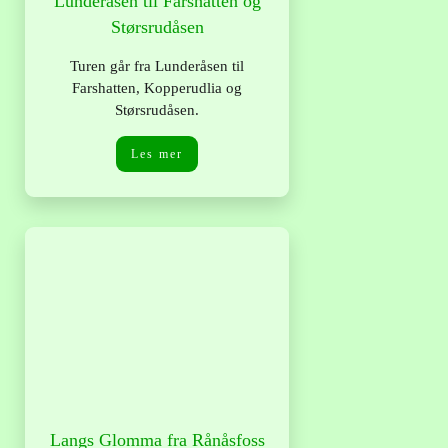
Lunderåsen til Farshatten og
Størsrudåsen
Turen går fra Lunderåsen til
Farshatten, Kopperudlia og
Størsrudåsen.
Les mer
Langs Glomma fra Rånåsfoss