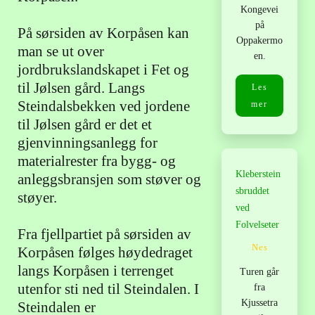
Kongevei
på
På sørsiden av Korpåsen kan
Oppakermo
man se ut over
en.
jordbrukslandskapet i Fet og
til Jølsen gård. Langs
Les
Steindalsbekken ved jordene
mer
til Jølsen gård er det et
gjenvinningsanlegg for
materialrester fra bygg- og
Kleberstein
anleggsbransjen som støver og
sbruddet
støyer.
ved
Folvelseter
Fra fjellpartiet på sørsiden av
Nes
Korpåsen følges høydedraget
langs Korpåsen i terrenget
Turen går
utenfor sti ned til Steindalen. I
fra
Kjussetra
Steindalen er