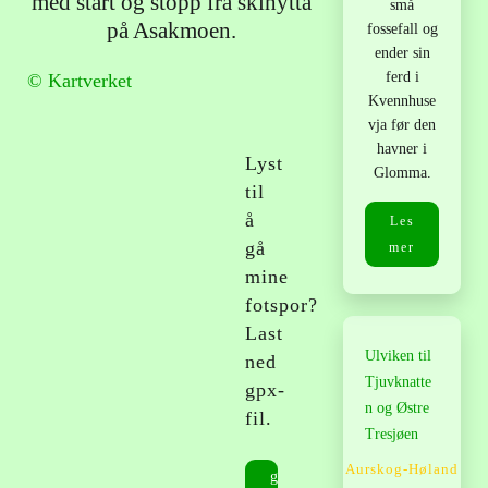
med start og stopp fra skihytta
små
på Asakmoen.
fossefall og
ender sin
ferd i
© Kartverket
Kvennhuse
vja før den
havner i
Lyst
Glomma.
til
å
Les
gå
mer
mine
fotspor?
Last
Ulviken til
ned
Tjuvknatte
gpx-
n og Østre
fil.
Tresjøen
Aurskog-Høland
g