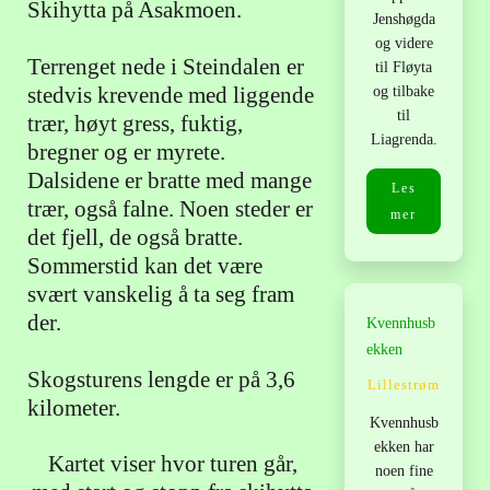
Skihytta på Asakmoen.
Jenshøgda
og videre
Terrenget nede i Steindalen er
til Fløyta
stedvis krevende med liggende
og tilbake
til
trær, høyt gress, fuktig,
Liagrenda.
bregner og er myrete.
Dalsidene er bratte med mange
Les
trær, også falne. Noen steder er
mer
det fjell, de også bratte.
Sommerstid kan det være
svært vanskelig å ta seg fram
der.
Kvennhusb
ekken
Skogsturens lengde er på 3,6
Lillestrøm
kilometer.
Kvennhusb
ekken har
Kartet viser hvor turen går,
noen fine