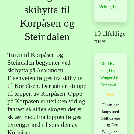
skihytta til
Oslo
(4)
Korpåsen og
10 tilfeldige
Steindalen
turer
Turen til Korpåsen og
Steindalen begynner ved
Oldtidsveie
skihytta på Asakmoen.
n og Den
Flaenveien følges fra skihytta
Wingerske
til Korpåsen. Der går en sti opp
Kongevei
til toppen av Korpåsen. Oppe
Nes
på Korpåsen er utsikten vid og
Turen går
fantastisk siden skogen der er
langs med
skjært ned. Fra toppen følges
Oldtidsveie
terrenget ned til sørsiden av
n og Den
Korpåsen.
Wingerske