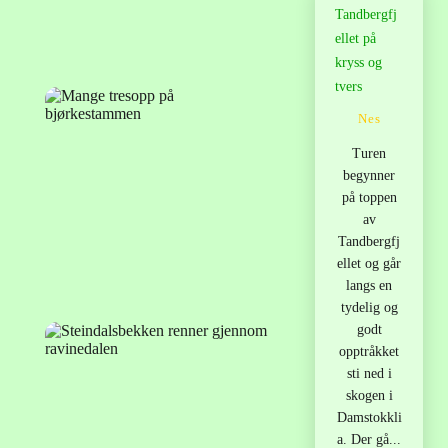
Tandbergfj
ellet på
kryss og
tvers
Nes
Turen
begynner
på toppen
av
Tandbergfj
ellet og går
langs en
tydelig og
godt
opptråkket
sti ned i
skogen i
Damstokkli
a. Der gå...