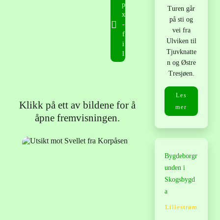
p
Turen går
x
på sti og
-
vei fra
f
Ulviken til
i
Tjuvknatte
l
n og Østre
Tresjøen.
Les
Klikk på ett av bildene for å
mer
åpne fremvisningen.
Bygdeborgr
unden i
Skogsbygd
a
Lillestrøm