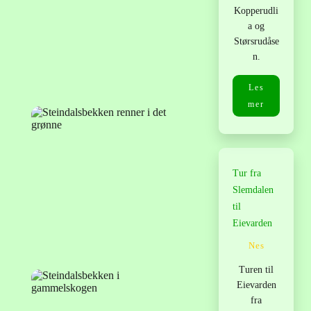
Kopperudli
a og
Størsrudåse
n.
Les
mer
Tur fra
Slemdalen
til
Eievarden
Nes
Turen til
Eievarden
fra