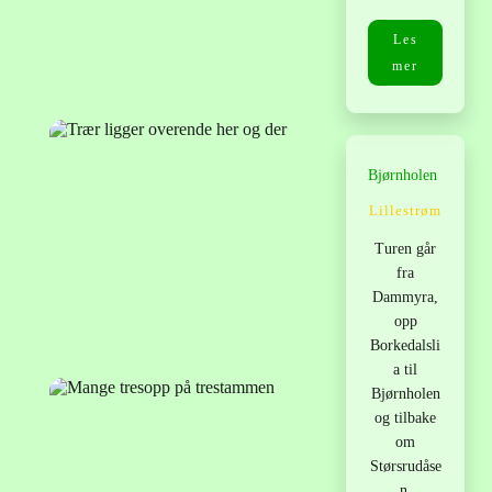
Les
mer
Bjørnholen
Lillestrøm
Turen går
fra
Dammyra,
opp
Borkedalsli
a til
Bjørnholen
og tilbake
om
Størsrudåse
n.