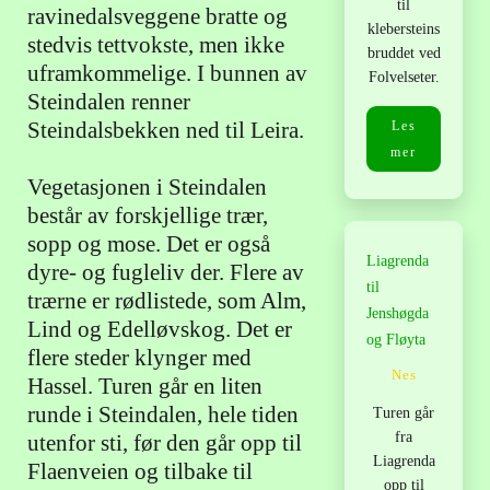
til
ravinedalsveggene bratte og
klebersteins
stedvis tettvokste, men ikke
bruddet ved
uframkommelige. I bunnen av
Folvelseter.
Steindalen renner
Steindalsbekken ned til Leira.
Les
mer
Vegetasjonen i Steindalen
består av forskjellige trær,
sopp og mose. Det er også
Liagrenda
dyre- og fugleliv der. Flere av
til
trærne er rødlistede, som Alm,
Jenshøgda
Lind og Edelløvskog. Det er
og Fløyta
flere steder klynger med
Nes
Hassel. Turen går en liten
runde i Steindalen, hele tiden
Turen går
fra
utenfor sti, før den går opp til
Liagrenda
Flaenveien og tilbake til
opp til