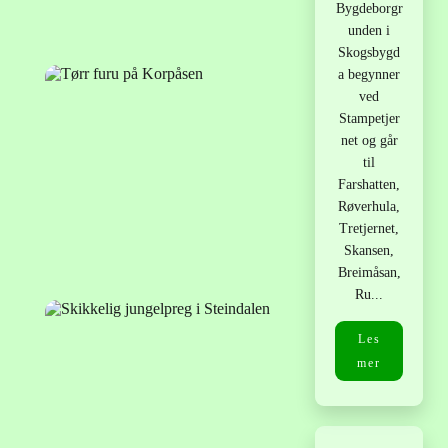
Bygdeborgr
unden i
Skogsbygd
a begynner
ved
Stampetjer
net og går
til
Farshatten,
Røverhula,
Tretjernet,
Skansen,
Breimåsan,
Ru...
Les
mer