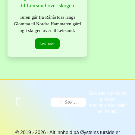
til Leirsund over skogen
Turen går fra Rånåsfoss langs
Glomma til Nordre Hammaren gård
og i skogen over til Leirsund.
Les mer
Søk etter turmål på
tursiden
med hele eller deler
av navnet.
© 2019 › 2026 - Alt innhold på Øysteins turside er