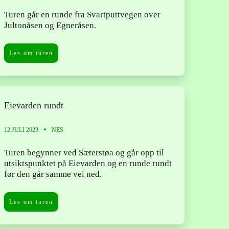
Turen går en runde fra Svartputtvegen over
Jultonåsen og Egneråsen.
Les om turen
Eievarden rundt
12 JULI 2023
NES
Turen begynner ved Sæterstøa og går opp til
utsiktspunktet på Eievarden og en runde rundt
før den går samme vei ned.
Les om turen