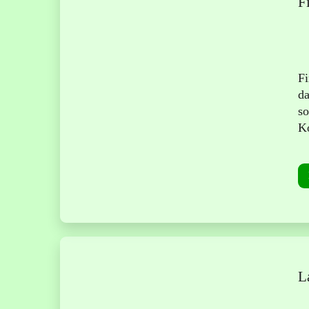
F
Fi
da
so
Ko
L