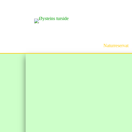
Forsiden
Turmeny
Turstier
Naturreservat