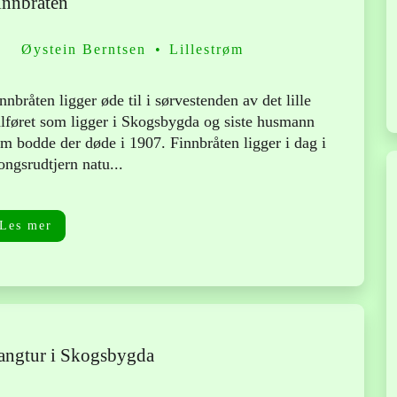
innbråten
Øystein Berntsen
Lillestrøm
nnbråten ligger øde til i sørvestenden av det lille
lføret som ligger i Skogsbygda og siste husmann
m bodde der døde i 1907. Finnbråten ligger i dag i
ngsrudtjern natu...
Les mer
angtur i Skogsbygda