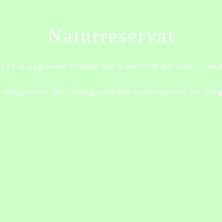
Naturreservat
at er et avgrenset område for å beskytte det som er bes
r skogsveien inn i Kongsrudtjern naturreservat fra Tor