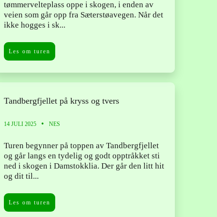
tømmervelteplass oppe i skogen, i enden av
veien som går opp fra Sæterstøavegen. Når det
ikke hogges i sk...
Les om turen
Tandbergfjellet på kryss og tvers
14 JULI 2025
NES
Turen begynner på toppen av Tandbergfjellet
og går langs en tydelig og godt opptråkket sti
ned i skogen i Damstokklia. Der går den litt hit
og dit til...
Les om turen