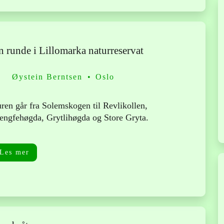
n runde i Lillomarka naturreservat
Øystein Berntsen
Oslo
ren går fra Solemskogen til Revlikollen,
engfehøgda, Grytlihøgda og Store Gryta.
Les mer