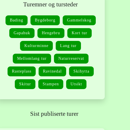
Turemner og tursteder
Bading
Bygdeborg
Gammelskog
Gapahuk
Hengebru
Kort tur
Kulturminne
Lang tur
Mellomlang tur
Naturreservat
Rasteplass
Ravinedal
Skihytta
Skitur
Stampen
Utsikt
Sist publiserte turer