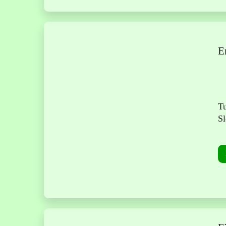
E
Tu
Sl