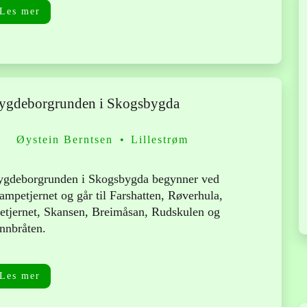
Les mer
ygdeborgrunden i Skogsbygda
Øystein Berntsen
Lillestrøm
ygdeborgrunden i Skogsbygda begynner ved
ampetjernet og går til Farshatten, Røverhula,
etjernet, Skansen, Breimåsan, Rudskulen og
nnbråten.
Les mer