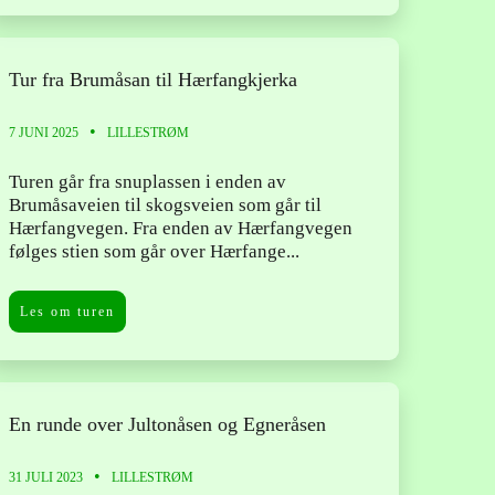
Tur fra Brumåsan til Hærfangkjerka
7 JUNI 2025
LILLESTRØM
Turen går fra snuplassen i enden av
Brumåsaveien til skogsveien som går til
Hærfangvegen. Fra enden av Hærfangvegen
følges stien som går over Hærfange...
Les om turen
En runde over Jultonåsen og Egneråsen
31 JULI 2023
LILLESTRØM