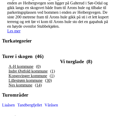
enden av Heibergvegen som ligger på Galterud i Sør-Odal og
gikk langs en skogsvei både fram til Arons hule og tilbake til
parkeringsplassen ved bommen i enden av Heibergvegen. De
siste 200 metrene fram til Arons hule gikk på sti i et lett kupert
terreng og rett før vi kom til Arons hule sto det en gapahuk på
en høyde ovenfor Stubbekjølen.
Les mer
Turkategorier
Turer i skogen
(46)
Vi turglade
(8)
A-H kommune
(0)
Indre Østfold kommune
(1)
Kongsvinger kommune
(1)
Lillestrøm kommune
(30)
Nes kommune
(14)
Turområder
Liaåsen
Tandbergfjellet
Våråsen