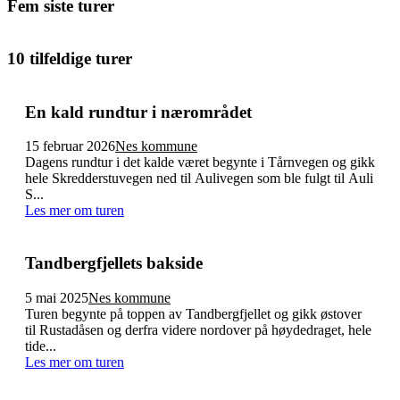
Fem siste turer
Hammeren til Elghytta og Kohinor
10 tilfeldige turer
Les mer
En kald rundtur i nærområdet
15 februar 2026
Nes kommune
Dagens rundtur i det kalde været begynte i Tårnvegen og gikk
hele Skredderstuvegen ned til Aulivegen som ble fulgt til Auli
S...
Les mer om turen
Tandbergfjellets bakside
5 mai 2025
Nes kommune
Turen begynte på toppen av Tandbergfjellet og gikk østover
til Rustadåsen og derfra videre nordover på høydedraget, hele
tide...
Les mer om turen