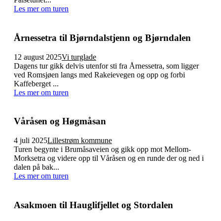
Les mer om turen
Årnessetra til Bjørndalstjenn og Bjørndalen
12 august 2025
Vi turglade
Dagens tur gikk delvis utenfor sti fra Årnessetra, som ligger
ved Romsjøen langs med Rakeievegen og opp og forbi
Kaffeberget ...
Les mer om turen
Våråsen og Høgmåsan
4 juli 2025
Lillestrøm kommune
Turen begynte i Brumåsaveien og gikk opp mot Mellom-
Morksetra og videre opp til Våråsen og en runde der og ned i
dalen på bak...
Les mer om turen
Asakmoen til Hauglifjellet og Stordalen