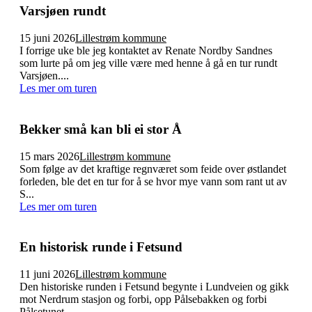
Varsjøen rundt
15 juni 2026
Lillestrøm kommune
I forrige uke ble jeg kontaktet av Renate Nordby Sandnes
som lurte på om jeg ville være med henne å gå en tur rundt
Varsjøen....
Les mer om turen
Bekker små kan bli ei stor Å
15 mars 2026
Lillestrøm kommune
Som følge av det kraftige regnværet som feide over østlandet
forleden, ble det en tur for å se hvor mye vann som rant ut av
S...
Les mer om turen
En historisk runde i Fetsund
11 juni 2026
Lillestrøm kommune
Den historiske runden i Fetsund begynte i Lundveien og gikk
mot Nerdrum stasjon og forbi, opp Pålsebakken og forbi
Pålsetunet...